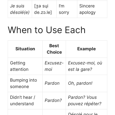
Je suis
[ʒə sɥi
I’m
Sincere
désolé(e)
de.zɔ.le]
sorry
apology
When to Use Each
Best
Situation
Example
Choice
Getting
Excusez-
Excusez-moi, où
attention
moi
est la gare?
Bumping into
Pardon
Oh, pardon!
someone
Didn’t hear /
Pardon? Vous
Pardon?
understand
pouvez répéter?
Désolé pour le