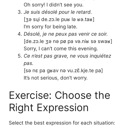
Oh sorry! I didn’t see you.
Je suis désolé pour le retard.
[ʒə sɥi de.zɔ.le puʁ lə ʁə.taʁ]
I’m sorry for being late.
Désolé, je ne peux pas venir ce soir.
[de.zɔ.le ʒə nə pø pa və.niʁ sə swaʁ]
Sorry, I can’t come this evening.
Ce n’est pas grave, ne vous inquiétez
pas.
[sə nɛ pa ɡʁav nə vu.zɛ̃.kje.te pa]
It’s not serious, don’t worry.
Exercise: Choose the
Right Expression
Select the best expression for each situation: