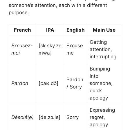
someone’s attention, each with a different
purpose.
French
IPA
English
Main Use
Getting
Excusez-
[ɛk.sky.ze
Excuse
attention,
moi
mwa]
me
interrupting
Bumping
into
Pardon
Pardon
[paʁ.dɔ̃]
someone,
/ Sorry
quick
apology
Expressing
Désolé(e)
[de.zɔ.le]
Sorry
regret,
apology