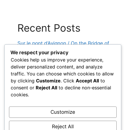
Recent Posts
Sur le pont d’Avignon / On the Bridge of
Avignon
We respect your privacy
Cookies help us improve your experience,
Au feu les pompiers / Fire! Firefighters!
deliver personalized content, and analyze
Alouette / Little Lark
traffic. You can choose which cookies to allow
Au Clair de la Lune / By the Light of the
by clicking
Customize
. Click
Accept All
to
Moon
consent or
Reject All
to decline non-essential
cookies.
Frère Jacques / Brother John
Customize
Reject All
Log in