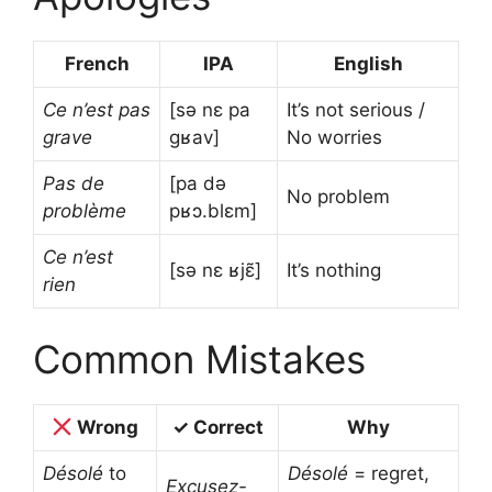
French
IPA
English
Ce n’est pas
[sə nɛ pa
It’s not serious /
grave
ɡʁav]
No worries
Pas de
[pa də
No problem
problème
pʁɔ.blɛm]
Ce n’est
[sə nɛ ʁjɛ̃]
It’s nothing
rien
Common Mistakes
Wrong
✓ Correct
Why
Désolé
to
Désolé
= regret,
Excusez-