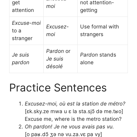
get
not attention-
moi
attention
getting
Excuse-moi
Excusez-
Use formal with
to a
moi
strangers
stranger
Pardon
or
Je suis
Pardon
stands
Je suis
pardon
alone
désolé
Practice Sentences
Excusez-moi, où est la station de métro?
[ɛk.sky.ze mwa u ɛ la sta.sjɔ̃ də me.tʁo]
Excuse me, where is the metro station?
Oh pardon! Je ne vous avais pas vu.
[o paʁ.dɔ̃ ʒə nə vu.za.vɛ pa vy]