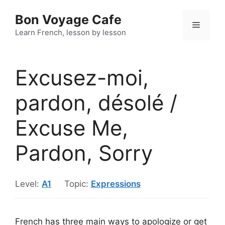
Skip
Bon Voyage Cafe
to
Menu
content
Learn French, lesson by lesson
Excusez-moi,
pardon, désolé /
Excuse Me,
Pardon, Sorry
Level:
A1
Topic:
Expressions
French has three main ways to apologize or get