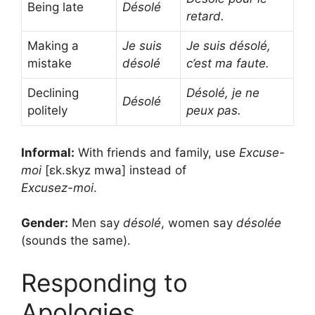
Being late
Désolé
retard.
Making a
Je suis
Je suis désolé,
mistake
désolé
c’est ma faute.
Declining
Désolé, je ne
Désolé
politely
peux pas.
Informal:
With friends and family, use
Excuse-
moi
[ɛk.skyz mwa] instead of
Excusez-moi
.
Gender:
Men say
désolé
, women say
désolée
(sounds the same).
Responding to
Apologies